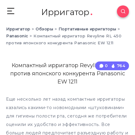
Ирригатор
Ирригатор
>
Обзоры
>
Портативные ирригаторы
>
Panasonic
>
Компактный ирригатор Revyline RL 450
против японского конкурента Panasonic EW 1211
Компактный ирригатор Revyline RL 450
0
764
против японского конкурента Panasonic
EW 1211
Еще несколько лет назад компактные ирригаторы
казались какими-то новомодными «штуковинами»
для гигиены полости рта, сегодня же потребители
оценили их удобство и эффективность. Все
больше людей предпочитает разъездную работу и