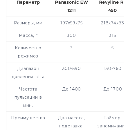
Параметр
Panasonic EW
Revyline RL
1211
450
Размеры, мм
197х59х75
218х74х83
Масса, г
300
315
Количество
3
5
режимов
Диапазон
300-590
130-760
давления, кПа
Частота
До 1400
До 1700
пульсации в
мин.
Преимущества
Два насоса,
Таймер,
подставка-
запоминание