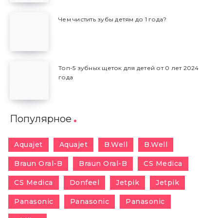
Чем чистить зубы детям до 1 года?
Топ-5 зубных щеток для детей от 0 лет 2024
года
Популярное
Aquajet
Aquajet
B.Well
B.Well
Braun Oral-B
Braun Oral-B
CS Medica
CS Medica
Donfeel
Jetpik
Jetpik
Panasonic
Panasonic
Panasonic