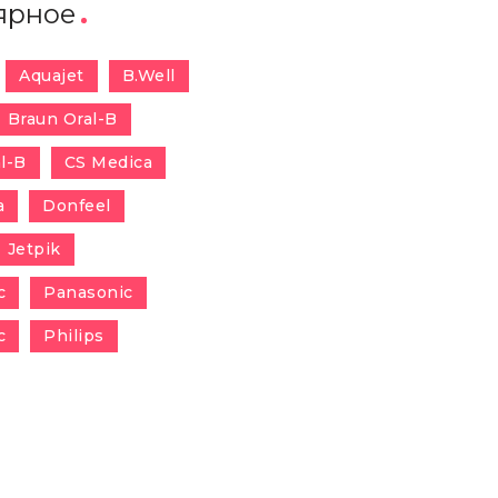
ярное
Aquajet
B.Well
Braun Oral-B
l-B
CS Medica
a
Donfeel
Jetpik
c
Panasonic
c
Philips