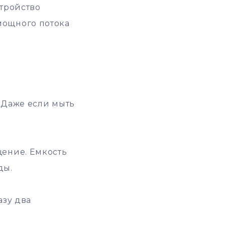
стройство
мощного потока
. Даже если мыть
щение. Емкость
ды.
азу два