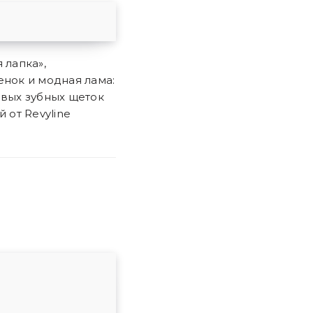
 лапка»,
нок и модная лама:
овых зубных щеток
й от Revyline