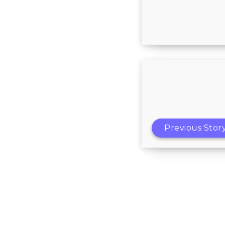
Обзор иррига
Previous Stor