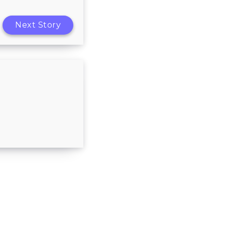
Next Story
атор заменить
зубную нить?