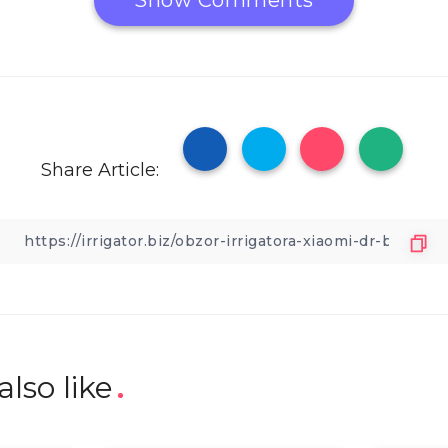
Share Article:
lso like