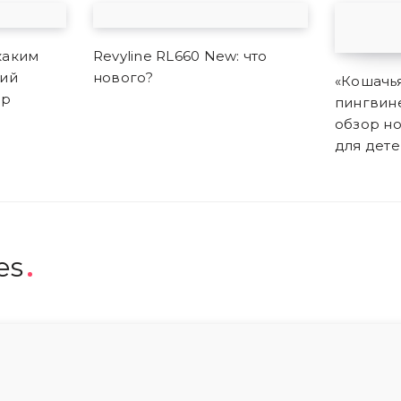
 каким
Revyline RL660 New: что
ший
нового?
«Кошачья
ор
пингвине
обзор н
для дете
es