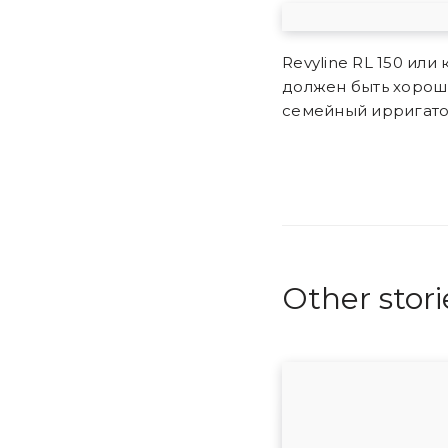
Revyline RL 150 или
должен быть хоро
семейный ирригат
Other stori