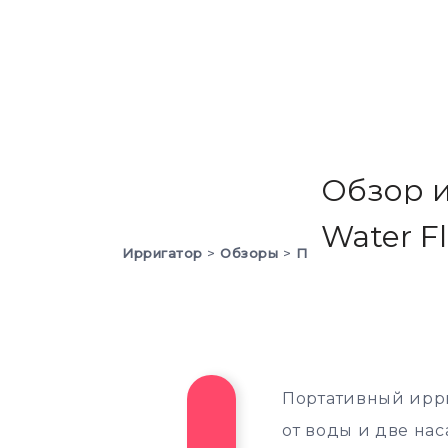
Обзор и
Water Fl
Ирригатор
>
Обзоры
>
Портативные ирриг
Портативный ирри
от воды и две на