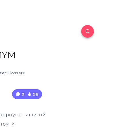
YMYM
er Flosser6
0
98
 корпус с защитой
етом и