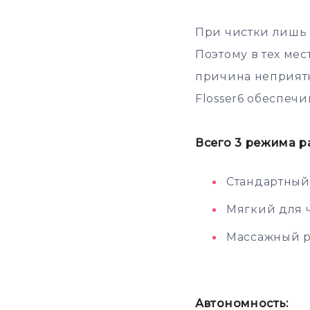
При чистки лишь 
Поэтому в тех мест
причина неприятно
Flosser6 обеспеч
Всего 3 режима р
Стандартный
Мягкий для 
Массажный р
Автономность: