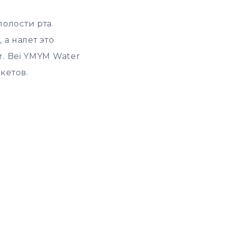
олости рта.
 а налет это
r. Bei YMYM Water
кетов.