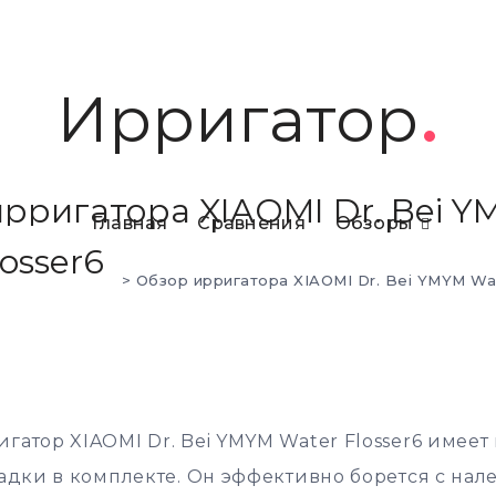
Ирригатор
рригатора XIAOMI Dr. Bei 
Главная
Сравнения
Обзоры
osser6
аторы
>
Xiaomi
>
Обзор ирригатора XIAOMI Dr. Bei YMYM Wat
гатор XIAOMI Dr. Bei YMYM Water Flosser6 имеет
садки в комплекте. Он эффективно борется с нал