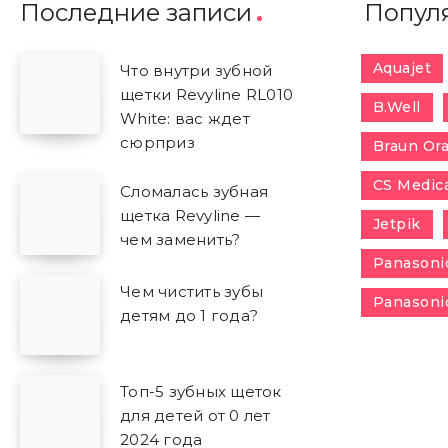
Последние записи
Попул
Aquajet
Что внутри зубной
щетки Revyline RL010
B.Well
White: вас ждет
сюрприз
Braun Ora
CS Medic
Сломалась зубная
щетка Revyline —
Jetpik
чем заменить?
Panasoni
Чем чистить зубы
Panasoni
детям до 1 года?
Топ-5 зубных щеток
для детей от 0 лет
2024 года