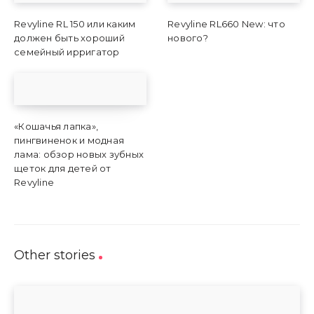
Revyline RL 150 или каким
Revyline RL660 New: что
должен быть хороший
нового?
семейный ирригатор
«Кошачья лапка»,
пингвиненок и модная
лама: обзор новых зубных
щеток для детей от
Revyline
Other stories